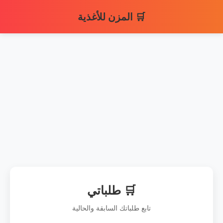
🛒 المزن للأغذية
🛒 طلباتي
تابع طلباتك السابقة والحالية